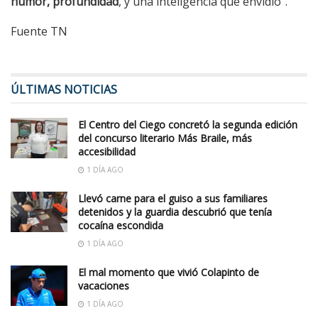
humor, profundidad
, y una inteligencia que envidio”.
Fuente TN
ÚLTIMAS NOTICIAS
El Centro del Ciego concretó la segunda edición
del concurso literario Más Braile, más
accesibilidad
1 DÍA AGO
Llevó carne para el guiso a sus familiares
detenidos y la guardia descubrió que tenía
cocaína escondida
1 DÍA AGO
El mal momento que vivió Colapinto de
vacaciones
1 DÍA AGO