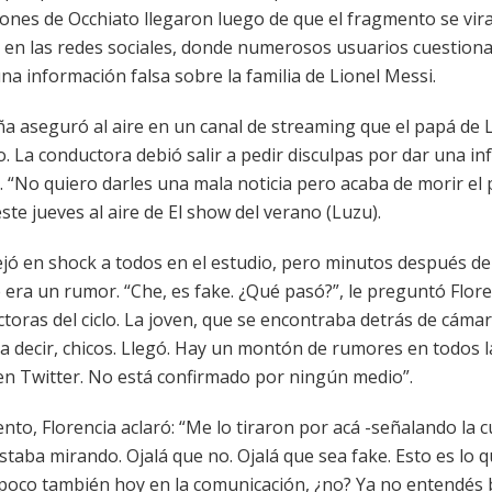
iones de Occhiato llegaron luego de que el fragmento se vira
en las redes sociales, donde numerosos usuarios cuestiona
na información falsa sobre la familia de Lionel Messi.
ña aseguró al aire en un canal de streaming que el papá de 
. La conductora debió salir a pedir disculpas por dar una i
. “No quiero darles una mala noticia pero acaba de morir el
este jueves al aire de El show del verano (Luzu).
ejó en shock a todos en el estudio, pero minutos después de
e era un rumor. “Che, es fake. ¿Qué pasó?”, le preguntó Flor
toras del ciclo. La joven, que se encontraba detrás de cámara
a decir, chicos. Llegó. Hay un montón de rumores en todos l
en Twitter. No está confirmado por ningún medio”.
to, Florencia aclaró: “Me lo tiraron por acá -señalando la c
staba mirando. Ojalá que no. Ojalá que sea fake. Esto es lo q
oco también hoy en la comunicación, ¿no? Ya no entendés 