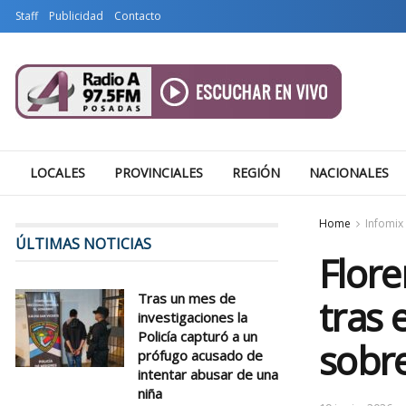
Staff
Publicidad
Contacto
LOCALES
PROVINCIALES
REGIÓN
NACIONALES
Home
Infomix 
ÚLTIMAS NOTICIAS
Flore
Tras un mes de
tras 
investigaciones la
Policía capturó a un
sobre
prófugo acusado de
intentar abusar de una
niña