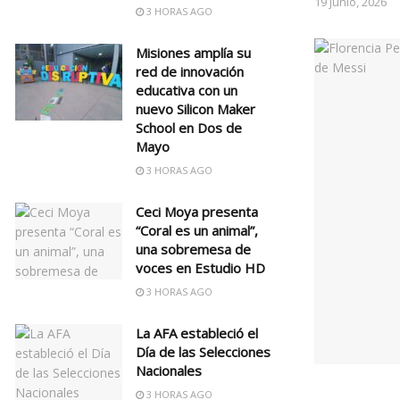
19 junio, 2026
3 HORAS AGO
Misiones amplía su
red de innovación
educativa con un
nuevo Silicon Maker
School en Dos de
Mayo
3 HORAS AGO
Ceci Moya presenta
“Coral es un animal”,
una sobremesa de
voces en Estudio HD
3 HORAS AGO
La AFA estableció el
Día de las Selecciones
Nacionales
3 HORAS AGO