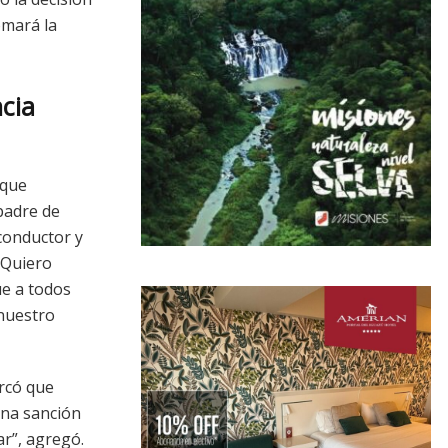
omará la
ncia
 que
padre de
conductor y
“Quiero
ue a todos
 nuestro
rcó que
una sanción
r”, agregó.