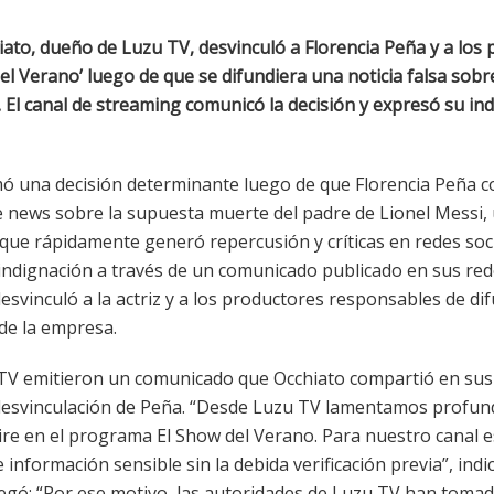
iato, dueño de Luzu TV, desvinculó a Florencia Peña y a los
del Verano’ luego de que se difundiera una noticia falsa sobr
. El canal de streaming comunicó la decisión y expresó su in
ó una decisión determinante luego de que Florencia Peña c
e news sobre la supuesta muerte del padre de Lionel Messi,
que rápidamente generó repercusión y críticas en redes soci
indignación a través de un comunicado publicado en sus red
svinculó a la actriz y a los productores responsables de dif
 de la empresa.
TV emitieron un comunicado que Occhiato compartió en sus
 desvinculación de Peña. “Desde Luzu TV lamentamos profu
aire en el programa El Show del Verano. Para nuestro canal e
e información sensible sin la debida verificación previa”, indic
gó: “Por ese motivo, las autoridades de Luzu TV han tomado