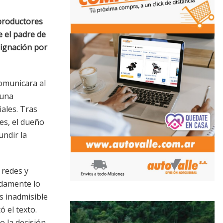
 productores
e el padre de
dignación por
omunicara al
 una
ales. Tras
es, el dueño
undir la
 redes y
ndamente lo
s inadmisible
ó el texto.
 la decisión