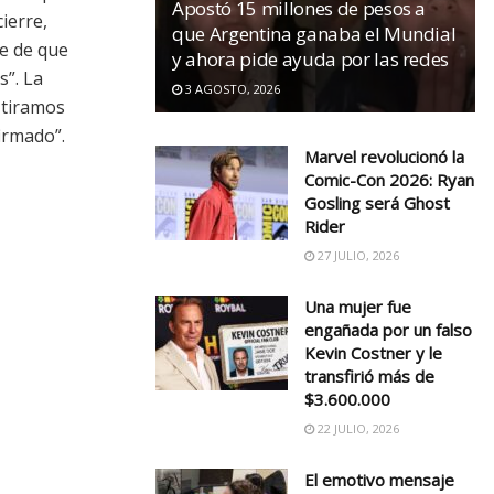
Apostó 15 millones de pesos a
ierre,
que Argentina ganaba el Mundial
ke de que
y ahora pide ayuda por las redes
s”. La
3 AGOSTO, 2026
 tiramos
irmado”.
Marvel revolucionó la
Comic-Con 2026: Ryan
Gosling será Ghost
Rider
27 JULIO, 2026
Una mujer fue
engañada por un falso
Kevin Costner y le
transfirió más de
$3.600.000
22 JULIO, 2026
El emotivo mensaje