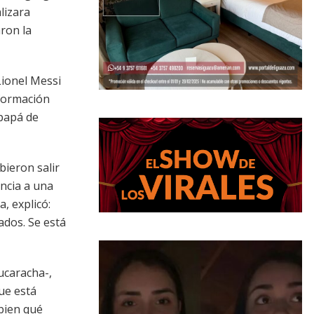
lizara
ron la
Lionel Messi
nformación
 papá de
bieron salir
encia a una
, explicó:
ados. Se está
ucaracha-,
ue está
bien qué