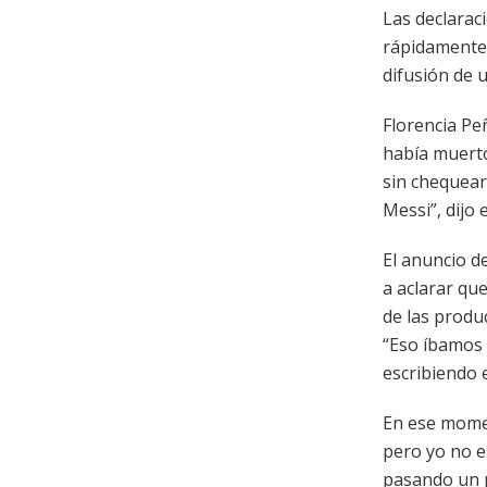
Las declarac
rápidamente 
difusión de u
Florencia Pe
había muerto
sin chequear
Messi”, dijo 
El anuncio d
a aclarar qu
de las produc
“Eso íbamos 
escribiendo 
En ese momen
pero yo no e
pasando un p