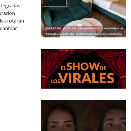
integradas
uración
les rotarán
plantear