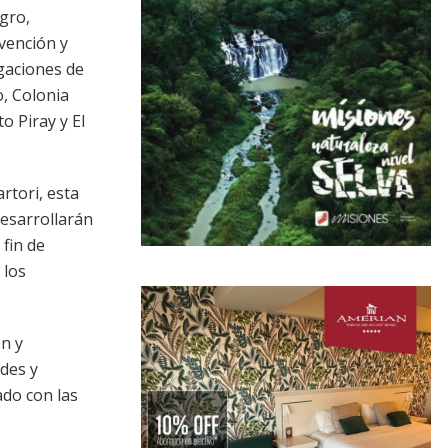
Agro,
vención y
egaciones de
o, Colonia
to Piray y El
rtori, esta
desarrollarán
 fin de
 los
ón y
des y
ado con las