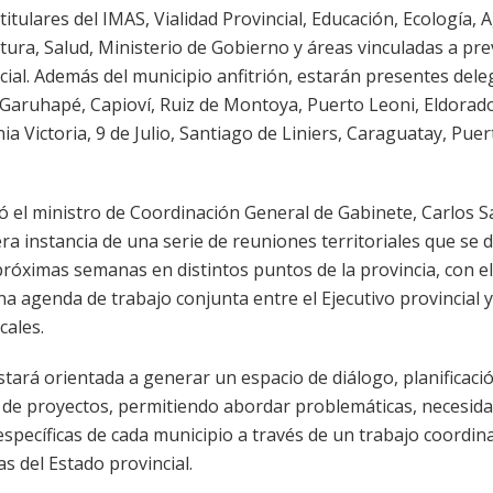
titulares del IMAS, Vialidad Provincial, Educación, Ecología, 
tura, Salud, Ministerio de Gobierno y áreas vinculadas a pre
ocial. Además del municipio anfitrión, estarán presentes del
 Garuhapé, Capioví, Ruiz de Montoya, Puerto Leoni, Eldorad
nia Victoria, 9 de Julio, Santiago de Liniers, Caraguatay, Puer
ó el ministro de Coordinación General de Gabinete, Carlos Sa
era instancia de una serie de reuniones territoriales que se 
próximas semanas en distintos puntos de la provincia, con el
na agenda de trabajo conjunta entre el Ejecutivo provincial y
cales.
stará orientada a generar un espacio de diálogo, planificaci
de proyectos, permitiendo abordar problemáticas, necesida
specíficas de cada municipio a través de un trabajo coordin
as del Estado provincial.