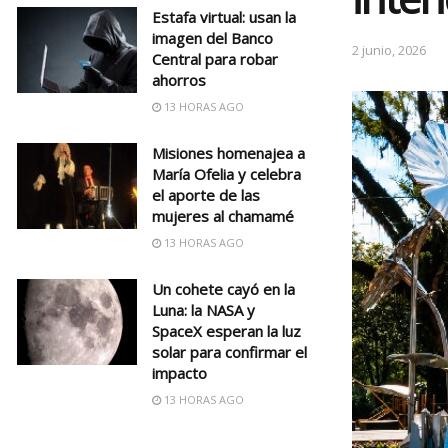
Estafa virtual: usan la
imagen del Banco
2 junio, 2026
Central para robar
ahorros
13 HORAS AGO
Misiones homenajea a
María Ofelia y celebra
el aporte de las
mujeres al chamamé
13 HORAS AGO
Un cohete cayó en la
Luna: la NASA y
SpaceX esperan la luz
solar para confirmar el
impacto
13 HORAS AGO