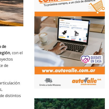
a de
región
, con el
royectos
te de
rticulación
s,
de distintos