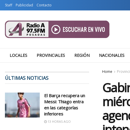
Staff
Publicidad
Contacto
LOCALES
PROVINCIALES
REGIÓN
NACIONALES
Home
Provinc
ÚLTIMAS NOTICIAS
Gabin
El Barça recupera un
miér
Messi: Thiago entra
en las categorías
agend
inferiores
13 HORAS AGO
inte