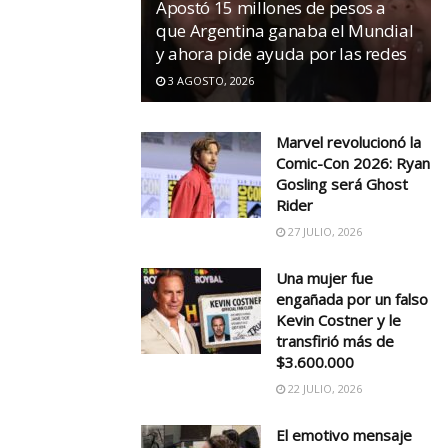
Apostó 15 millones de pesos a
que Argentina ganaba el Mundial
y ahora pide ayuda por las redes
3 AGOSTO, 2026
Marvel revolucionó la
Comic-Con 2026: Ryan
Gosling será Ghost
Rider
27 JULIO, 2026
Una mujer fue
engañada por un falso
Kevin Costner y le
transfirió más de
$3.600.000
22 JULIO, 2026
El emotivo mensaje