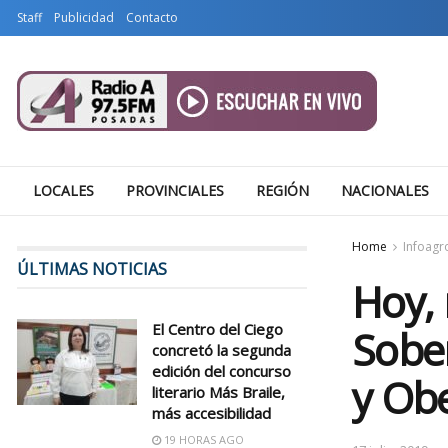
Staff
Publicidad
Contacto
LOCALES
PROVINCIALES
REGIÓN
NACIONALES
Home
Infoagr
ÚLTIMAS NOTICIAS
Hoy, 
El Centro del Ciego
Sober
concretó la segunda
edición del concurso
y Ob
literario Más Braile,
más accesibilidad
19 HORAS AGO