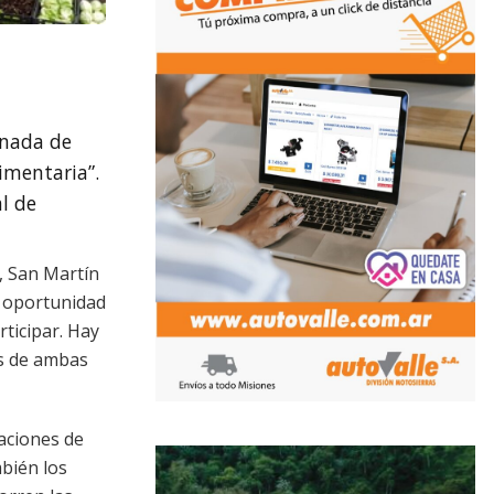
rnada de
imentaria”.
al de
o, San Martín
ta oportunidad
ticipar. Hay
as de ambas
caciones de
mbién los