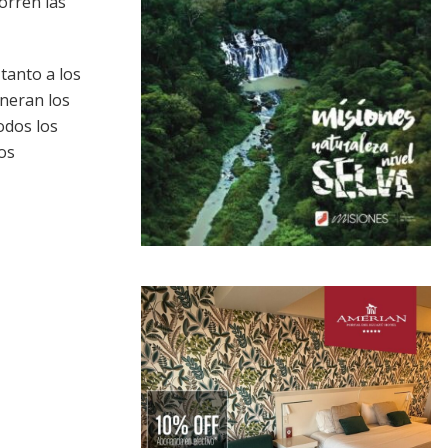
orren las
 tanto a los
eneran los
odos los
os