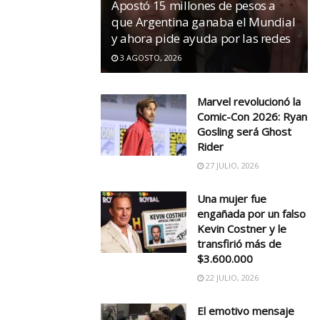
Apostó 15 millones de pesos a
que Argentina ganaba el Mundial
y ahora pide ayuda por las redes
3 AGOSTO, 2026
Marvel revolucionó la
Comic-Con 2026: Ryan
Gosling será Ghost
Rider
27 JULIO, 2026
Una mujer fue
engañada por un falso
Kevin Costner y le
transfirió más de
$3.600.000
22 JULIO, 2026
El emotivo mensaje