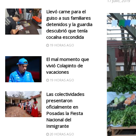
17 julio, 2019
Llevó carne para el
guiso a sus familiares
detenidos y la guardia
descubrió que tenía
cocaína escondida
19 HORAS AGO
El mal momento que
vivió Colapinto de
vacaciones
19 HORAS AGO
Las colectividades
presentaron
oficialmente en
Posadas la Fiesta
Nacional del
Inmigrante
20 HORAS AGO