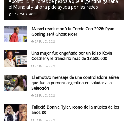
Apostó 15 millones de pesos a que Argentina ganaba
el Mundial y ahora pide ayuda por las redes
3 AGOSTO, 2026
Marvel revolucionó la Comic-Con 2026: Ryan
Gosling será Ghost Rider
27 JULIO, 2026
Una mujer fue engañada por un falso Kevin
Costner y le transfirió más de $3.600.000
22 JULIO, 2026
El emotivo mensaje de una controladora aérea
que fue la primera argentina en saludar a la
Selección
21 JULIO, 2026
Falleció Bonnie Tyler, icono de la música de los
años 80
13 JULIO, 2026